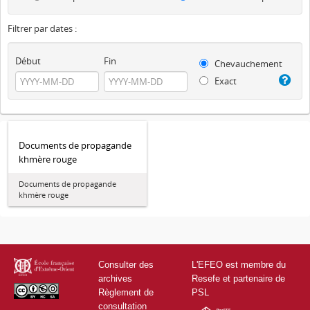
Filtrer par dates :
Début
Fin
Chevauchement
Exact
Documents de propagande
khmère rouge
Documents de propagande
khmère rouge
Consulter des
L'EFEO est membre du
archives
Resefe et partenaire de
Règlement de
PSL
consultation