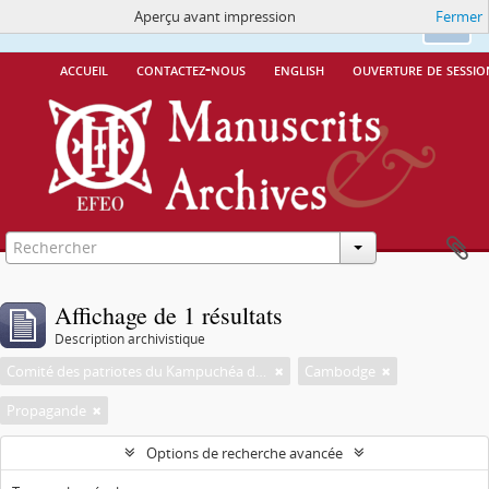
Aperçu avant impression
Fermer
Ce site utilise des cookies
More Info.
Ok
accueil
contactez-nous
english
ouverture de sessio
Affichage de 1 résultats
Description archivistique
Comité des patriotes du Kampuchéa démocratique en France
Cambodge
Propagande
Options de recherche avancée