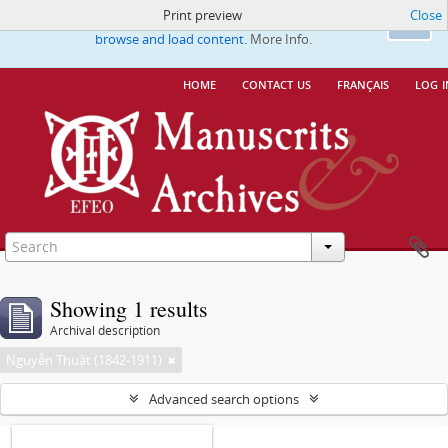
Print preview
Close
This website uses cookies to enhance your ability to
Ok
browse and load content.
More Info.
home
contact us
français
log i
Showing 1 results
Archival description
Nguyễn Thuật (1842-1911)
Advanced search options