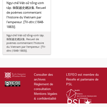
Ngự-chế Việt-sử tổng-vịnh
tập. 御製越史總詠集. Recueil
de poèmes commentant
l'histoire du Vietnam par
l'empereur. [TV-dťrc (1848-
1883)].
Ngự-chế Việt-sử tổng-vịnh tập.
御製越史總詠集. Recueil de
poèmes commentant l'histoire
du Vietnam par l'empereur. [TV-
dťrc (1848-1883)].
Consulter des
L'EFEO est membre du
archives
Resefe et partenaire de
Règlement de
PSL
consultation
Mentions légales
& confidentialité