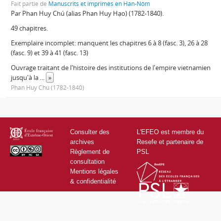
Fait partie de
Manuscrits et imprimés en Hán-Nôm
Par Phan Huy Chú (alias Phan Huy Hạo) (1782-1840).
49 chapitres.
Exemplaire incomplet: manquent les chapitres 6 à 8 (fasc. 3), 26 à 28
(fasc. 9) et 39 à 41 (fasc. 13)
Ouvrage traitant de l'histoire des institutions de l'empire vietnamien
jusqu'à la
...
»
Phan Huy Chú (1782-1840)
Consulter des
L'EFEO est membre du
archives
Resefe et partenaire de
Règlement de
PSL
consultation
Mentions légales
& confidentialité