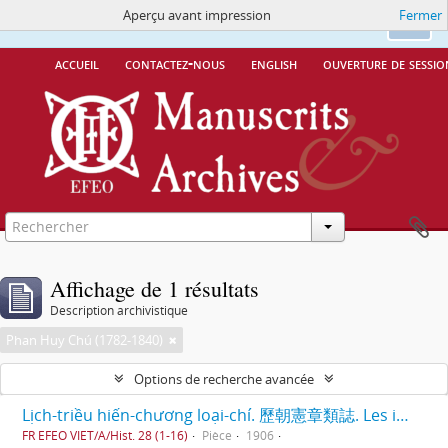
Aperçu avant impression
Fermer
Ce site utilise des cookies
More Info.
Ok
accueil
contactez-nous
english
ouverture de sessio
Affichage de 1 résultats
Description archivistique
Phan Huy Chú (1782-1840)
Options de recherche avancée
Lịch-triều hiến-chương loại-chí. 歷朝憲章類誌. Les institutions des différentes dynasties, classées par matières.
FR EFEO VIET/A/Hist. 28 (1-16)
Pièce
1906