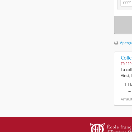
Aperçu
Colle
FR EFE
La col
Ainsi,
Ha
...
Arrault