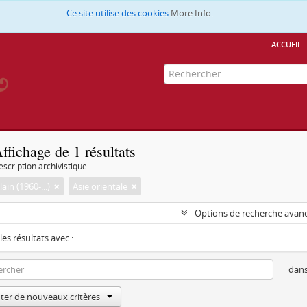
Ce site utilise des cookies
More Info.
accueil
ffichage de 1 résultats
escription archivistique
lain (1960-...)
Asie orientale
Options de recherche avan
les résultats avec :
dan
ter de nouveaux critères