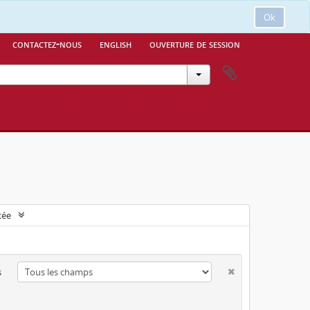
Ok
contactez-nous
english
ouverture de session
cée
s