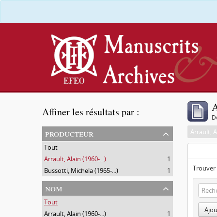
A
Affiner les résultats par :
D
producteur
Arrault, A
Tout
Arrault, Alain (1960-...)
1
Trouver 
Bussotti, Michela (1965-...)
1
nom
Tout
Ajou
Arrault, Alain (1960-...)
1