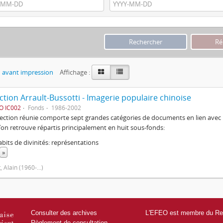
 avant impression
Affichage :
ction Arrault-Bussotti - Imagerie populaire chinoise
O IC002
Fonds
1986-2002
lection réunie comporte sept grandes catégories de documents en lien avec l
 l’on retrouve répartis principalement en huit sous-fonds:
bits de divinités: représentations
»
, Alain (1960-...)
Consulter des archives
L'EFEO est membre du Res
Règlement de consultation