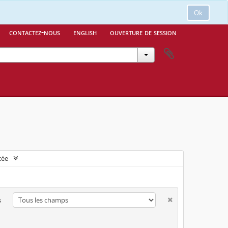
Ok
contactez-nous
english
ouverture de session
cée
s