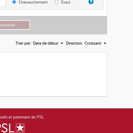
Chevauchement
Exact
Trier par:
Date de début
Direction:
Croissant
efe et partenaire de PSL