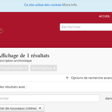
Ce site utilise des cookies
More Info.
accueil
ffichage de 1 résultats
escription archivistique
hilippe Groslier
Record group
Options de recherche avan
les résultats avec :
dan
ter de nouveaux critères