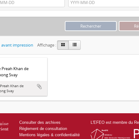
 avant impression
Affichage :
 Preah Khan de
ong Svay
 Preah Khan de
ng Svay
Consulter des archives
L'EFEO est membre du Res
Règlement de consultation
Mentions légales & confidentialité