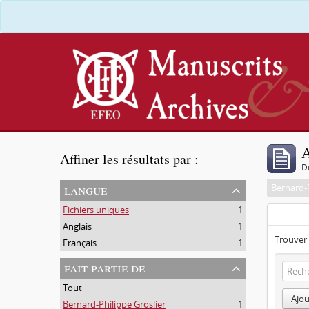
A
Affiner les résultats par :
D
langue
Bernard-P
Fichiers uniques
1
Anglais
1
Trouver 
Français
1
fait partie de
Tout
Ajou
Bernard-Philippe Groslier
1