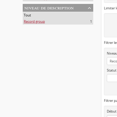
niveau de description
Limiter l
Tout
Record group
1
Filtrer l
Niveau
Statut
Filtrer p
Début