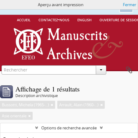
Aperçu avant impression
Fermer
Ce site utilise des cookies
More Info.
Ok
accueil
contactez-nous
english
ouverture de sessio
Affichage de 1 résultats
Description archivistique
Bussotti, Michela (1965-...)
Arrault, Alain (1960-...)
Asie orientale
Options de recherche avancée