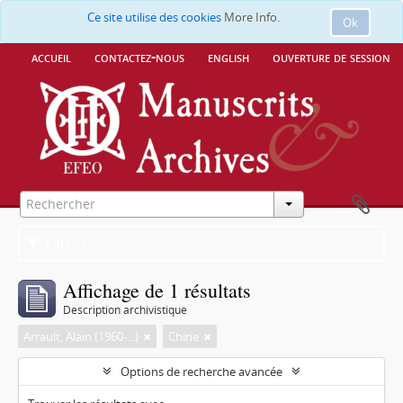
Ce site utilise des cookies
More Info.
Ok
accueil
contactez-nous
english
ouverture de session
Filtres
Affichage de 1 résultats
Description archivistique
Arrault, Alain (1960-...)
Chine
Options de recherche avancée