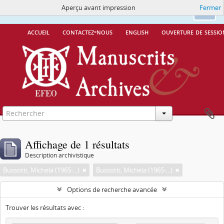
Aperçu avant impression
Fermer
Ce site utilise des cookies
More Info.
Ok
accueil
contactez-nous
english
ouverture de sessio
Affichage de 1 résultats
Description archivistique
Bussotti, Michela (1965-...)
Bussotti, Michela (1965-...)
Options de recherche avancée
Trouver les résultats avec :