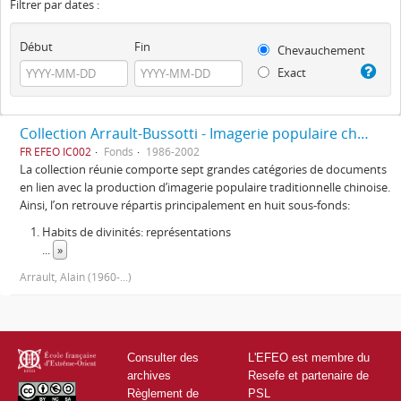
Filtrer par dates :
Début
Fin
Chevauchement
Exact
Collection Arrault-Bussotti - Imagerie populaire chinoise
FR EFEO IC002
Fonds
1986-2002
La collection réunie comporte sept grandes catégories de documents
en lien avec la production d’imagerie populaire traditionnelle chinoise.
Ainsi, l’on retrouve répartis principalement en huit sous-fonds:
Habits de divinités: représentations
...
»
Arrault, Alain (1960-...)
Consulter des
L'EFEO est membre du
archives
Resefe et partenaire de
Règlement de
PSL