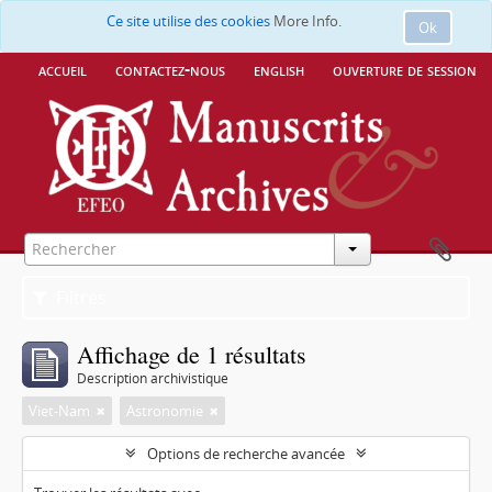
Ce site utilise des cookies
More Info.
Ok
accueil
contactez-nous
english
ouverture de session
Filtres
Affichage de 1 résultats
Description archivistique
Viet-Nam
Astronomie
Options de recherche avancée