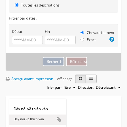
Toutes les descriptions
Filtrer par dates :
Début
Fin
Chevauchement
Exact
Aperçu avant impression
Affichage :
Trier par:
Titre
Direction:
Décroissant
Dây nói về thiên văn
Dây nói về thiên văn