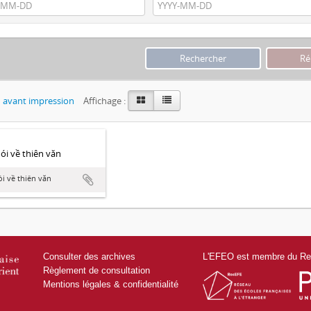
 avant impression
Affichage :
́i về thiên văn
i về thiên văn
Consulter des archives
L'EFEO est membre du Res
Règlement de consultation
Mentions légales & confidentialité