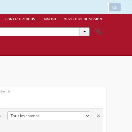
Ok
contactez-nous
english
ouverture de session
cée
s