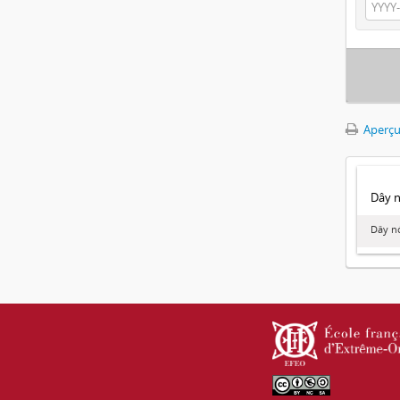
Aperçu
Dây no
Dây nó