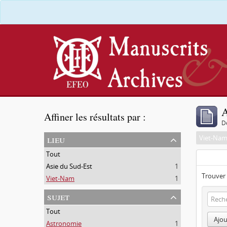
A
Affiner les résultats par :
D
lieu
Viet-Na
Tout
Asie du Sud-Est
1
Trouver 
Viet-Nam
1
sujet
Tout
Ajou
Astronomie
1