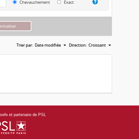
Chevauchement
Exact
Trier par:
Date modifiée
Direction:
Croissant
efe et partenaire de PSL