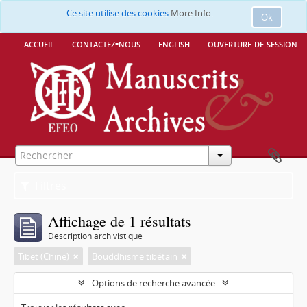
Ce site utilise des cookies
More Info.
Ok
accueil
contactez-nous
english
ouverture de session
Filtres
Affichage de 1 résultats
Description archivistique
Tibet (Chine)
Bouddhisme tibétain
Options de recherche avancée