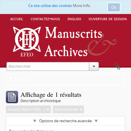
Ce site utilise des cookies
More Info.
Ok
accueil
contactez-nous
english
ouverture de session
Filtres
Affichage de 1 résultats
Description archivistique
Arrault, Alain (1960-...)
Asie orientale
Options de recherche avancée