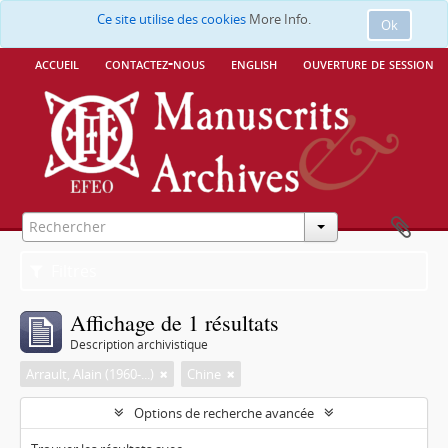
Ce site utilise des cookies
More Info.
Ok
accueil
contactez-nous
english
ouverture de session
Filtres
Affichage de 1 résultats
Description archivistique
Arrault, Alain (1960-...)
Chine
Options de recherche avancée