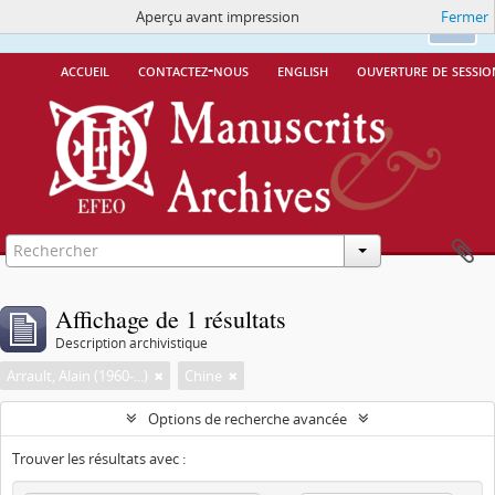
Aperçu avant impression
Fermer
Ce site utilise des cookies
More Info.
Ok
accueil
contactez-nous
english
ouverture de sessio
Affichage de 1 résultats
Description archivistique
Arrault, Alain (1960-...)
Chine
Options de recherche avancée
Trouver les résultats avec :