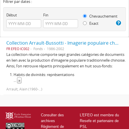
Filtrer par dates :
Début
Fin
Chevauchement
Exact
Collection Arrault-Bussotti - Imagerie populaire chinoise
FR EFEO IC002
Fonds
1986-2002
La collection réunie comporte sept grandes catégories de documents
en lien avec la production d’imagerie populaire traditionnelle chinoise.
Ainsi, l’on retrouve répartis principalement en huit sous-fonds:
Habits de divinités: représentations
...
»
Arrault, Alain (1960-...)
Consulter des
L'EFEO est membre du
archives
Resefe et partenaire de
Règlement de
PSL