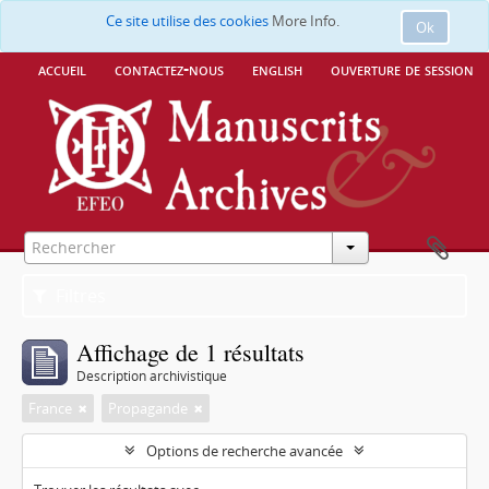
Ce site utilise des cookies
More Info.
Ok
accueil
contactez-nous
english
ouverture de session
Filtres
Affichage de 1 résultats
Description archivistique
France
Propagande
Options de recherche avancée