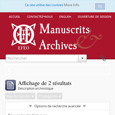
Ce site utilise des cookies
More Info.
Ok
accueil
contactez-nous
english
ouverture de session
Filtres
Affichage de 2 résultats
Description archivistique
Asie du Sud-Est
Propagande
Options de recherche avancée