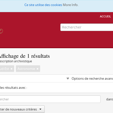
Ce site utilise des cookies
More Info.
accueil
ffichage de 1 résultats
escription archivistique
ud-Est
Astronomie
Options de recherche avan
les résultats avec :
dan
ter de nouveaux critères