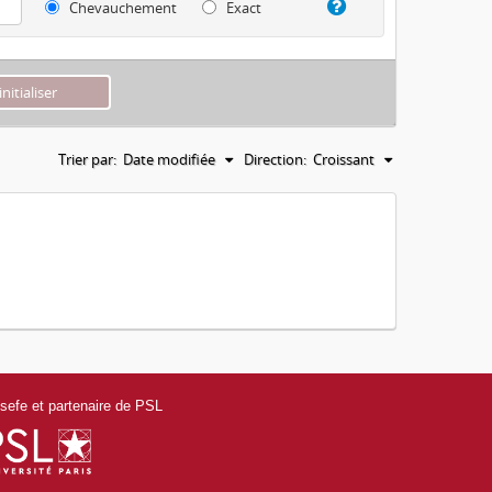
Chevauchement
Exact
Trier par:
Date modifiée
Direction:
Croissant
efe et partenaire de PSL