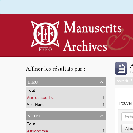
A
Affiner les résultats par :
D
lieu
Asie du S
Tout
Asie du Sud-Est
1
Trouver 
Viet-Nam
1
sujet
Tout
Ajou
Astronomie
1