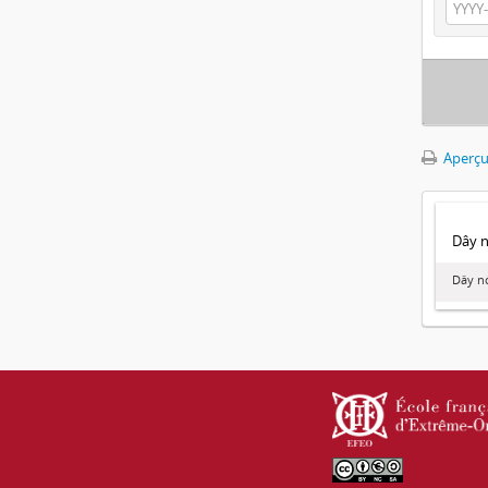
Aperçu
Dây no
Dây nó