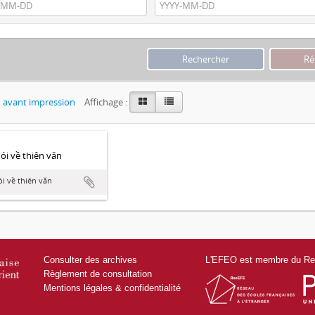
 avant impression
Affichage :
́i về thiên văn
i về thiên văn
Consulter des archives
L'EFEO est membre du Res
Règlement de consultation
Mentions légales & confidentialité