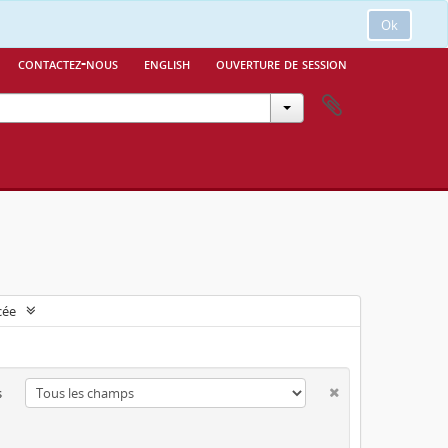
Ok
contactez-nous
english
ouverture de session
cée
s