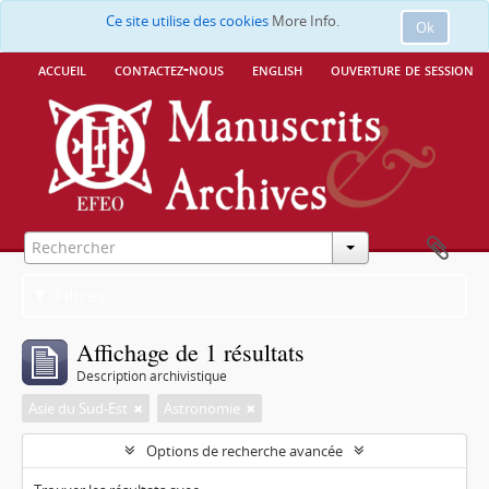
Ce site utilise des cookies
More Info.
Ok
accueil
contactez-nous
english
ouverture de session
Filtres
Affichage de 1 résultats
Description archivistique
Asie du Sud-Est
Astronomie
Options de recherche avancée