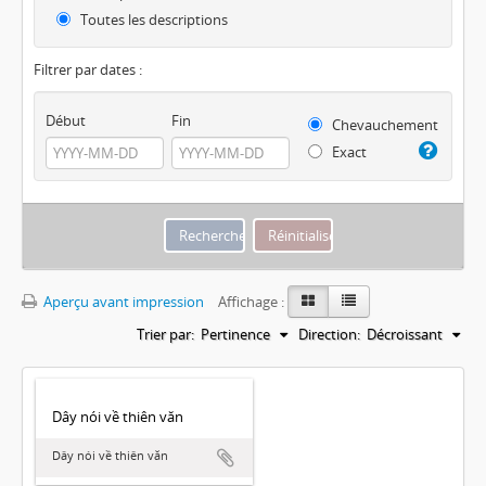
Toutes les descriptions
Filtrer par dates :
Début
Fin
Chevauchement
Exact
Aperçu avant impression
Affichage :
Trier par:
Pertinence
Direction:
Décroissant
Dây nói về thiên văn
Dây nói về thiên văn