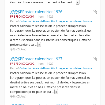
illustrée d'une scène où un enfant richement
...
»
月份牌
Poster calendrier 1926
FR EFEO IC002/G/1
Item
1926
Part of
Collection Arrault-Bussotti - Imagerie populaire chinoise
Poster calendaire réalisé selon le procédé d’impression
lithographique. Le poster, en papier, de format vertical, est
monté de deux baguettes en métal en haut et en bas afin
d'être suspendu dans les intérieurs domestiques. L'affiche
présente dans sa
...
»
子昂 (Zi Ang)
月份牌
Poster calendrier 1927
FR EFEO IC002/G/2
Item
1927
Part of
Collection Arrault-Bussotti - Imagerie populaire chinoise
Poster calendaire réalisé selon le procédé d’impression
lithographique. Le poster, en papier, de format vertical, et
destiné à être suspendu, est monté de deux baguettes en
métal en haut et en bas. L'affiche présente dans sa
composition principale ce qui
...
»
子昂 (Zi Ang)