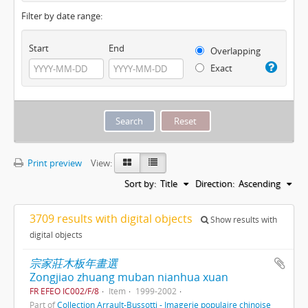
Filter by date range:
Start
End
Overlapping
Exact
Print preview
View:
Sort by:
Title
Direction:
Ascending
3709 results with digital objects
Show results with
digital objects
宗家莊木板年畫選
Zongjiao zhuang muban nianhua xuan
FR EFEO IC002/F/8
Item
1999-2002
Part of
Collection Arrault-Bussotti - Imagerie populaire chinoise