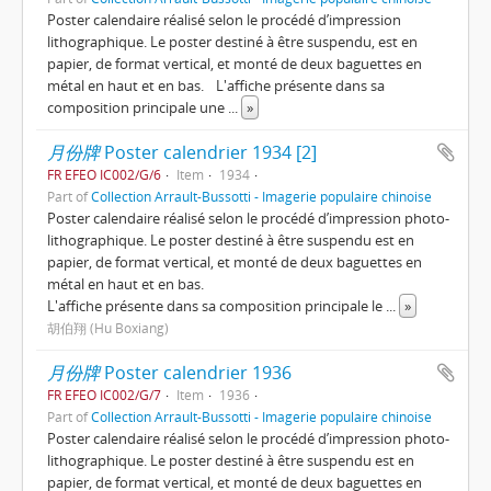
Poster calendaire réalisé selon le procédé d’impression
lithographique. Le poster destiné à être suspendu, est en
papier, de format vertical, et monté de deux baguettes en
métal en haut et en bas. L'affiche présente dans sa
composition principale une
...
»
月份牌
Poster calendrier 1934 [2]
FR EFEO IC002/G/6
Item
1934
Part of
Collection Arrault-Bussotti - Imagerie populaire chinoise
Poster calendaire réalisé selon le procédé d’impression photo-
lithographique. Le poster destiné à être suspendu est en
papier, de format vertical, et monté de deux baguettes en
métal en haut et en bas.
L'affiche présente dans sa composition principale le
...
»
胡伯翔 (Hu Boxiang)
月份牌
Poster calendrier 1936
FR EFEO IC002/G/7
Item
1936
Part of
Collection Arrault-Bussotti - Imagerie populaire chinoise
Poster calendaire réalisé selon le procédé d’impression photo-
lithographique. Le poster destiné à être suspendu est en
papier, de format vertical, et monté de deux baguettes en