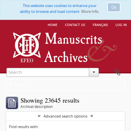
This website uses cookies to enhance your
Ok
ability to browse and load content.
More Info.
home
contact us
français
log in
Filters
Showing 23645 results
Archival description
Advanced search options
Find results with: