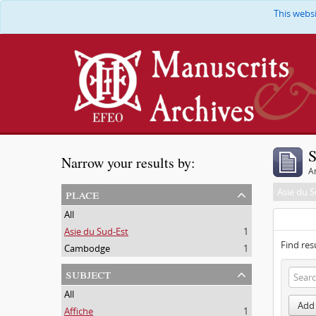
This webs
S
Narrow your results by:
Ar
place
Asie du S
All
Asie du Sud-Est
1
Find res
Cambodge
1
subject
All
Add 
Affiche
1