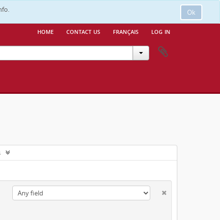
nfo.
Ok
home
contact us
français
log in
s