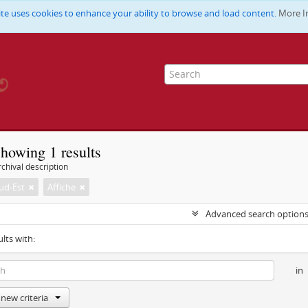
ite uses cookies to enhance your ability to browse and load content.
More I
howing 1 results
chival description
ud-Est
Affiche
Advanced search option
ults with:
in
new criteria