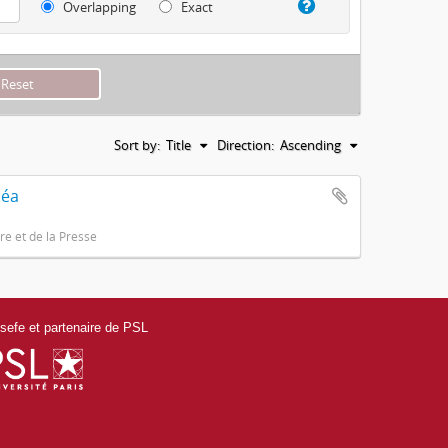
Overlapping
Exact
Sort by:
Title
Direction:
Ascending
héa
e et de la Presse
efe et partenaire de PSL