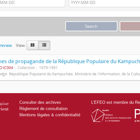
preview
View:
ches de propagande de la République Populaire du Kampuc
O IC004
Collection
1979-1991
ge. République Populaire du Kampuchéa. Ministère de l'Information, de la Cultur
Consulter des archives
L'EFEO est membre du Res
Règlement de consultation
Mentions légales & confidentialité