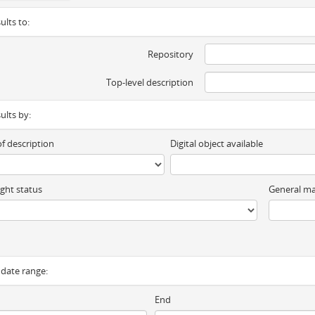
ults to:
Repository
Top-level description
sults by:
of description
Digital object available
ght status
General ma
y date range:
End