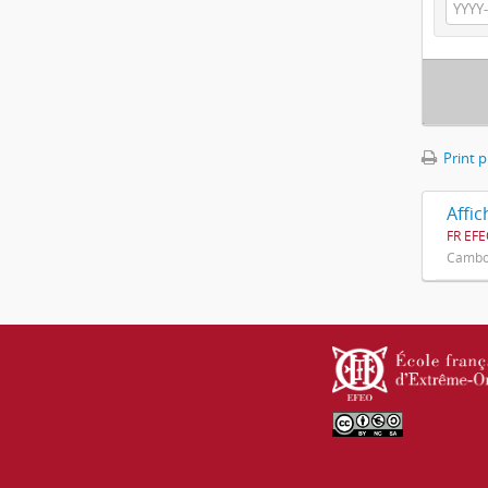
Print 
Affi
FR EFE
Cambod