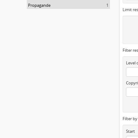
Propagande
1
Limit res
Filter re
Level 
Copyri
Filter b
Start