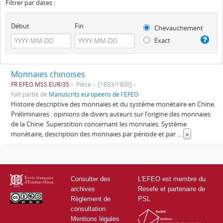
Filtrer par dates :
Début
Fin
Chevauchement
Exact
Monnaies chinoises
FR EFEO MSS EUR/35
Pièce
[1893/1900]
Fait partie de
Manuscrits européens de l'EFEO
Histoire descriptive des monnaies et du système monétaire en Chine.
Préliminaires : opinions de divers auteurs sur l’origine des monnaies
de la Chine. Superstition concernant les monnaies. Système
monétaire, description des monnaies par période et par
...
»
Consulter des
L'EFEO est membre du
archives
Resefe et partenaire de
Règlement de
PSL
consultation
Mentions légales