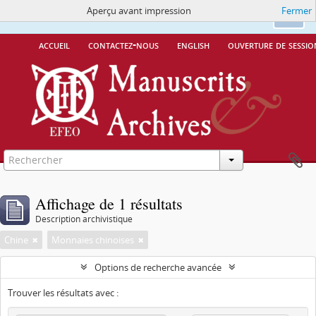
Aperçu avant impression
Fermer
Ce site utilise des cookies
More Info.
Ok
accueil
contactez-nous
english
ouverture de sessio
Affichage de 1 résultats
Description archivistique
Chine
Monnaies chinoises
Options de recherche avancée
Trouver les résultats avec :