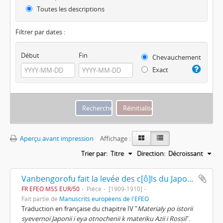
Toutes les descriptions
Filtrer par dates :
Début
Fin
Chevauchement
Exact
Aperçu avant impression
Affichage :
Trier par:
Titre
Direction:
Décroissant
Vanbengorofu fait la levée des c[ô]ls du Japon et retourne en Europe de Dimitrii Pozdnyeef
FR EFEO MSS EUR/50
Pièce
[1909-1910]
Fait partie de
Manuscrits européens de l'EFEO
Traduction en française du chapitre IV "
Materialy po istorii
syevernoï Japonii i eya otnochenii k materiku Azii i Rossii
".