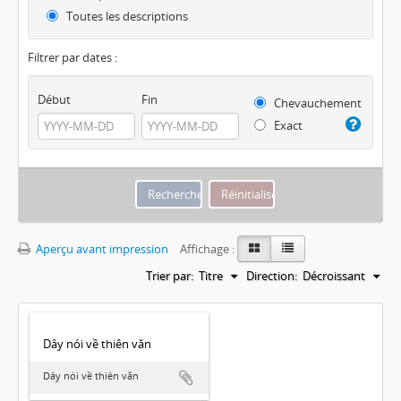
Toutes les descriptions
Filtrer par dates :
Début
Fin
Chevauchement
Exact
Aperçu avant impression
Affichage :
Trier par:
Titre
Direction:
Décroissant
Dây nói về thiên văn
Dây nói về thiên văn