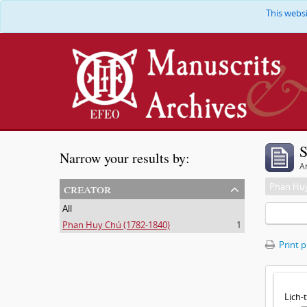
This webs
S
Narrow your results by:
Ar
creator
Phan Huy
All
Phan Huy Chú (1782-1840)
1
Print 
Lịch-