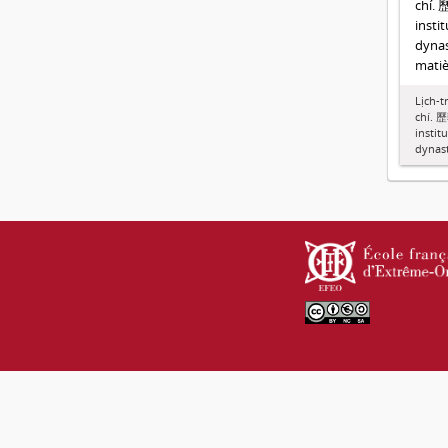
chí.
insti
dynas
matiè
Lịch-t
chí.
instit
dynast