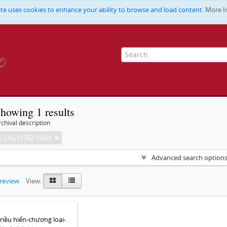
ite uses cookies to enhance your ability to browse and load content.
More I
howing 1 results
chival description
 Chú (1782-1840)
Advanced search option
preview
View:
triều hiến-chương loại-