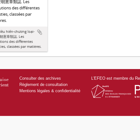
 歷朝憲章類誌. Les
tutions des différentes
ties, classées par
res.
riều hiến-chương loại-
 歷朝憲章類誌. Les
utions des différentes
ies, classées par matières.
Consulter des archives
L'EFEO est membre du Res
Règlement de consultation
Mentions légales & confidentialité