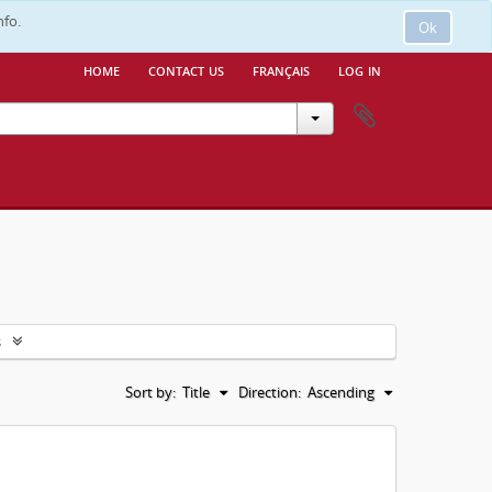
nfo.
Ok
home
contact us
français
log in
s
Sort by:
Title
Direction:
Ascending