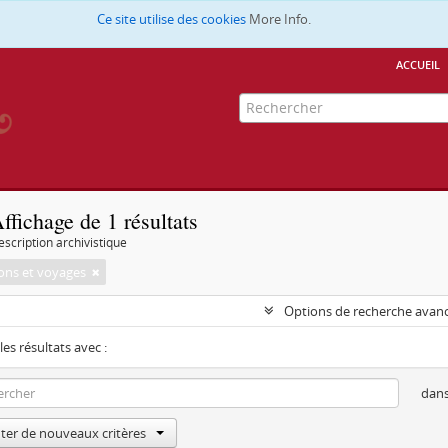
Ce site utilise des cookies
More Info.
accueil
ffichage de 1 résultats
escription archivistique
ions et voyages
Options de recherche avan
les résultats avec :
dan
ter de nouveaux critères