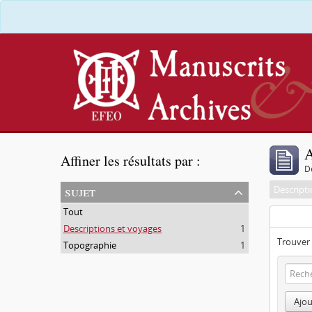
A
Affiner les résultats par :
D
sujet
Descript
Tout
Descriptions et voyages
1
Trouver 
Topographie
1
Ajou