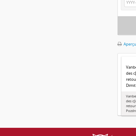
Aperçu
Vanbe
des c
retou
Dimit
Vanben
des c[
retour
Pozdn