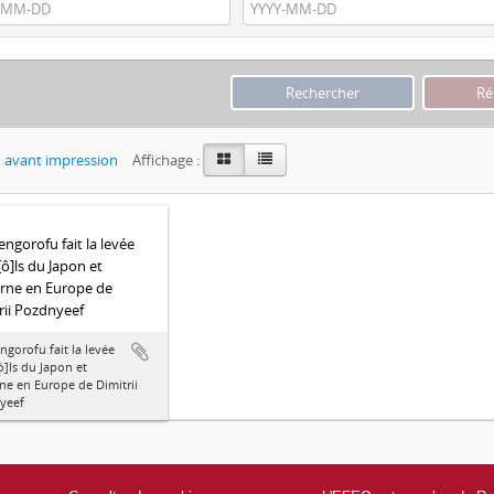
 avant impression
Affichage :
ngorofu fait la levée
[ô]ls du Japon et
rne en Europe de
rii Pozdnyeef
gorofu fait la levée
ô]ls du Japon et
ne en Europe de Dimitrii
yeef