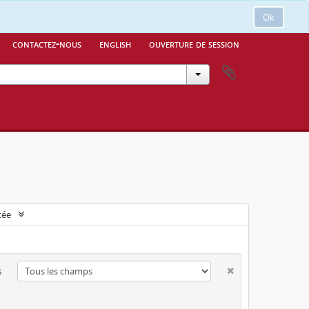
Ok
contactez-nous
english
ouverture de session
cée
s