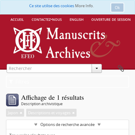
Ce site utilise des cookies
More Info.
Ok
accueil
contactez-nous
english
ouverture de session
Filtres
Affichage de 1 résultats
Description archivistique
Japon
Descriptions et voyages
Options de recherche avancée