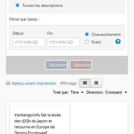
Toutes les descriptions
Filtrer par dates :
Début
Fin
Chevauchement
Exact
Aperçu avant impression
Affichage :
Trier par:
Titre
Direction:
Croissant
Vanbengorofu fait la levée
des c[ô]ls du Japon et
retourne en Europe de
Dimitrii Pozdnyeef