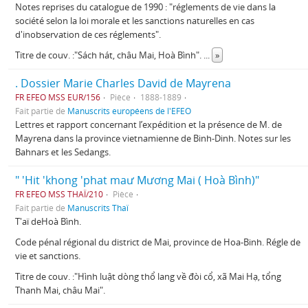
Notes reprises du catalogue de 1990 : "réglements de vie dans la
société selon la loi morale et les sanctions naturelles en cas
d'inobservation de ces réglements".
Titre de couv. :"Sách hát, châu Mai, Hoà Bình".
...
»
. Dossier Marie Charles David de Mayrena
FR EFEO MSS EUR/156
Pièce
1888-1889
Fait partie de
Manuscrits européens de l'EFEO
Lettres et rapport concernant l’expédition et la présence de M. de
Mayrena dans la province vietnamienne de Binh-Dinh. Notes sur les
Bahnars et les Sedangs.
" 'Hit 'khong 'phat maư Mương Mai ( Hoà Bình)"
FR EFEO MSS THAÏ/210
Pièce
Fait partie de
Manuscrits Thaï
T'aï deHoà Bình.
Code pénal régional du district de Mai, province de Hoa-Binh. Régle de
vie et sanctions.
Titre de couv. :"Hình luật dòng thổ lang về đòi cổ, xã Mai Hạ, tổng
Thanh Mai, châu Mai".