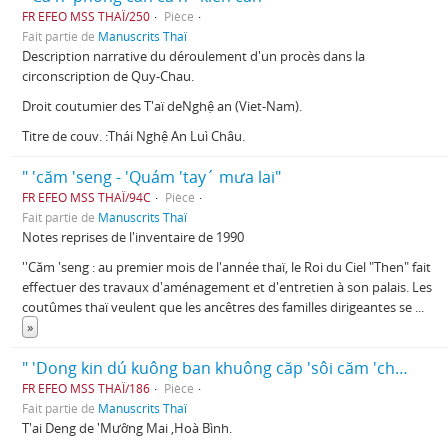
FR EFEO MSS THAÏ/250
Pièce
Fait partie de
Manuscrits Thaï
Description narrative du déroulement d'un procès dans la
circonscription de Quy-Chau.
Droit coutumier des T'aï deNghệ an (Viet-Nam).
Titre de couv. :Thái Nghệ An Luì Châu.
" 'căm 'seng - 'Quám 'tay´ mưa lai"
FR EFEO MSS THAÏ/94C
Pièce
Fait partie de
Manuscrits Thaï
Notes reprises de l'inventaire de 1990
''Căm 'seng : au premier mois de l'année thaï, le Roi du Ciel "Then" fait
effectuer des travaux d'aménagement et d'entretien à son palais. Les
coutûmes thaï veulent que les ancêtres des familles dirigeantes se
...
»
" 'Dong kin dú kuông ban khuông căp 'sôi căm 'cho 'căm 'chơ phit khong"
FR EFEO MSS THAÏ/186
Pièce
Fait partie de
Manuscrits Thaï
T'ai Deng de 'Mươ̂ng Mai ,Hoà Bình.