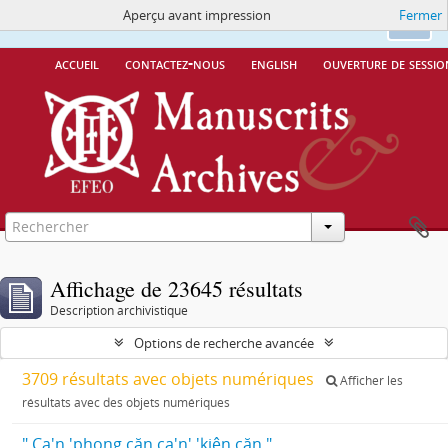
Aperçu avant impression
Fermer
Ce site utilise des cookies
More Info.
Ok
accueil
contactez-nous
english
ouverture de sessio
Affichage de 23645 résultats
Description archivistique
Options de recherche avancée
3709 résultats avec objets numériques
Afficher les
résultats avec des objets numériques
" Ca'n 'phong căn ca'n' 'kiên căn "