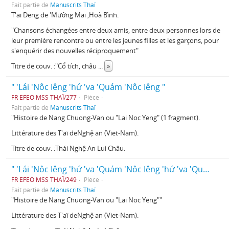
Fait partie de
Manuscrits Thaï
T'ai Deng de 'Mươ̂ng Mai ,Hoà Bình.
"Chansons échangées entre deux amis, entre deux personnes lors de
leur première rencontre ou entre les jeunes filles et les garçons, pour
s'enquérir des nouvelles réciproquement"
Titre de couv. :"Cổ tích, châu
...
»
" 'Lái 'Nôc Iêng 'hứ 'va 'Quám 'Nôc Iêng "
FR EFEO MSS THAÏ/277
Pièce
Fait partie de
Manuscrits Thaï
"Histoire de Nang Chuong-Van ou "Lai Noc Yeng" (1 fragment).
Littérature des T'aï deNghệ an (Viet-Nam).
Titre de couv. :Thái Nghệ An Luì Châu.
" 'Lái 'Nôc Iêng 'hứ 'va 'Quám 'Nôc Iêng 'hứ 'va 'Quám 'Nang Chương 'Van"1
FR EFEO MSS THAÏ/249
Pièce
Fait partie de
Manuscrits Thaï
"Histoire de Nang Chuong-Van ou "Lai Noc Yeng""
Littérature des T'aï deNghệ an (Viet-Nam).