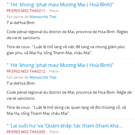
" 'Hit 'khong 'phat maư Mương Mai ( Hoà Bình)"
FR EFEO MSS THAÏ/211
Pièce
Fait partie de
Manuscrits Thaï
T'aï deHoà Bình.
Code pénal régional du district de Mai, province de Hoa-Binh. Règles
de vie et sanctions.
Titre de couv. :"Luật lệ thổ lang về việc để tang và nhung giâm pluc
gian phu, xã Mai Hạ, tổng Thanh Mai, châu Mai".
" 'Hit 'khong 'phat maư Mương Mai ( Hoà Bình)"
FR EFEO MSS THAÏ/212
Pièce
Fait partie de
Manuscrits Thaï
T'aï deHoà Bình.
Code pénal régional du district de Mai, province de Hoa-Binh. Régle de
vie et sanctions.
Titre de couv. :"Luật lệ thổ dòng các quan lang về đòi thùơng cổ, xã
Mai Hạ, tổng Thanh Mai, châu Mai".
" 'Lai suôi hư 'va 'Quám khắp 'tăc tham (tham khao) "
FR EFEO MSS THAÏ/205
Pièce