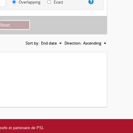
Overlapping
Exact
Sort by:
End date
Direction:
Ascending
efe et partenaire de PSL