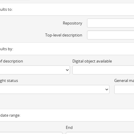
ults to:
Repository
Top-level description
sults by:
of description
Digital object available
ght status
General ma
y date range:
End