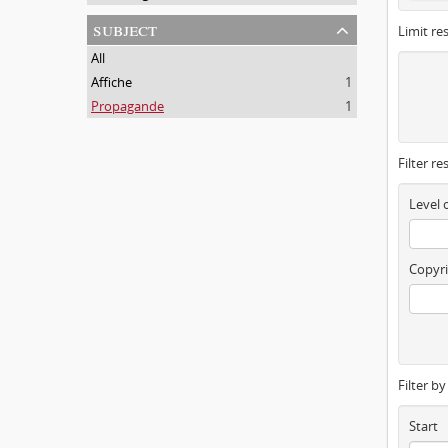
subject
Limit res
All
Affiche
1
Propagande
1
Filter re
Level 
Copyri
Filter b
Start