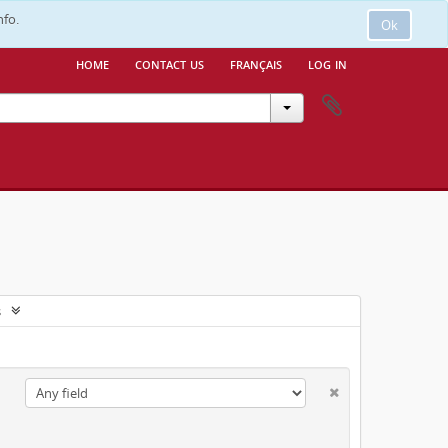
nfo.
Ok
home
contact us
français
log in
s