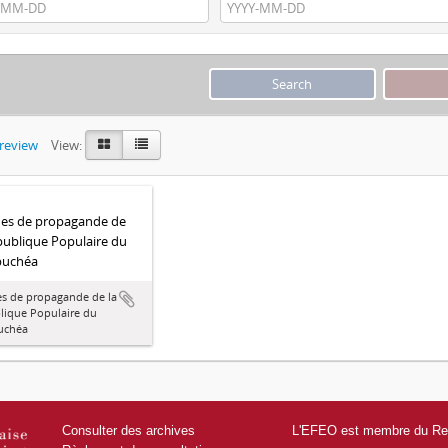
preview
View:
hes de propagande de
publique Populaire du
uchéa
es de propagande de la
lique Populaire du
uchéa
Consulter des archives
L'EFEO est membre du Res