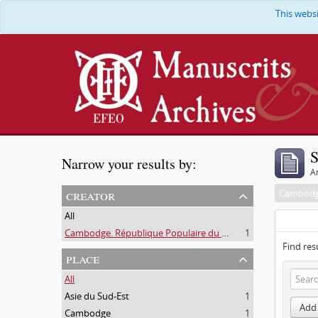
This webs
S
Narrow your results by:
Ar
creator
All
Cambodge. République Populaire du Kampuchéa. Ministère de l'Information, de la Culture et de la Presse
1
Find res
place
All
Asie du Sud-Est
1
Add 
Cambodge
1