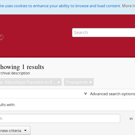
ite uses cookies to enhance your ability to browse and load content.
More I
howing 1 results
chival description
Cambodge. République Populaire du Kampuchéa. Ministère de l'Information, de la Culture et de la Presse
Propagande
Advanced search option
ults with:
in
new criteria