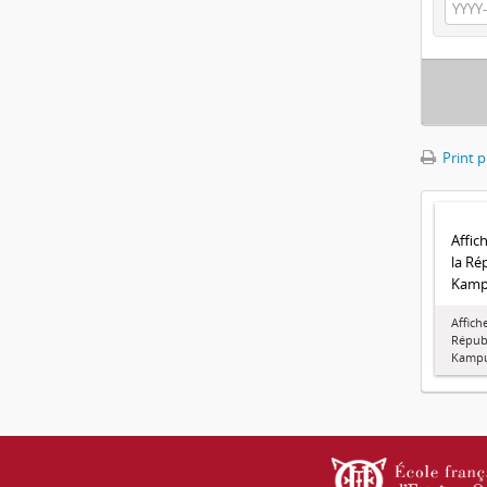
Print 
Affic
la Ré
Kamp
Affich
Répub
Kamp