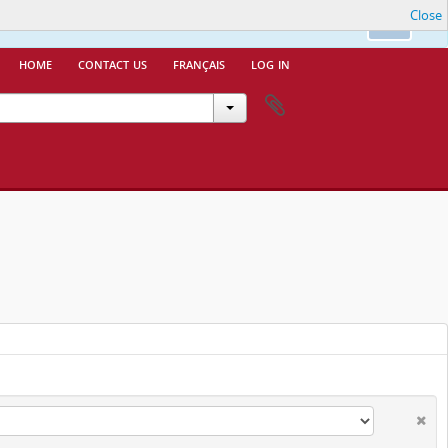
Close
nfo.
Ok
home
contact us
français
log in