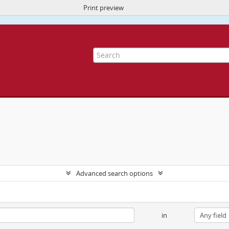
Print preview
ite uses cookies to enhance your ability to browse and load content.
More I
Advanced search options
in