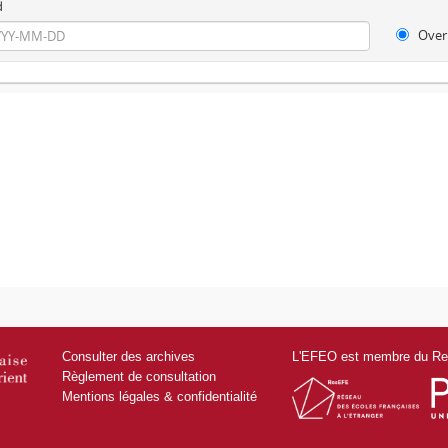
d
Over
Consulter des archives
L'EFEO est membre du Res
Règlement de consultation
Mentions légales & confidentialité