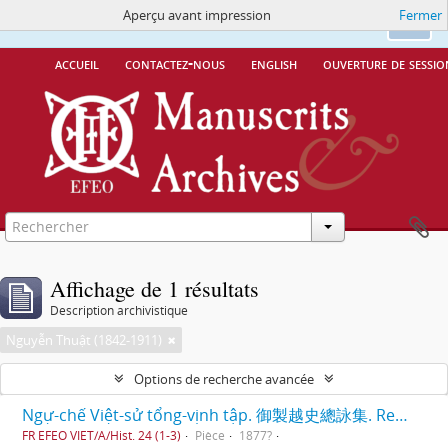
Aperçu avant impression
Fermer
Ce site utilise des cookies
More Info.
Ok
accueil
contactez-nous
english
ouverture de sessio
Affichage de 1 résultats
Description archivistique
Nguyễn Thuật (1842-1911)
Options de recherche avancée
Ngự-chế Việt-sử tổng-vịnh tập. 御製越史總詠集. Recueil de poèmes commentant l'histoire du Vietnam par l'empereur. [TV-dťrc (1848-1883)].
FR EFEO VIET/A/Hist. 24 (1-3)
Pièce
1877?