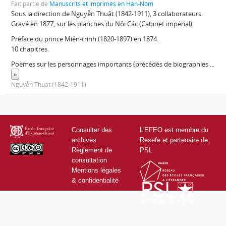
Fait partie de
Manuscrits et imprimés en Hán-Nôm
Sous la direction de Nguyễn Thuật (1842-1911), 3 collaborateurs.
Gravé en 1877, sur les planches du Nội Các (Cabinet impérial).
Préface du prince Miên-trinh (1820-1897) en 1874.
10 chapitres.
Poèmes sur les personnages importants (précédés de biographies
...
»
Nguyễn Thuật (1842-1911)
Consulter des
L'EFEO est membre du
archives
Resefe et partenaire de
Règlement de
PSL
consultation
Mentions légales
& confidentialité