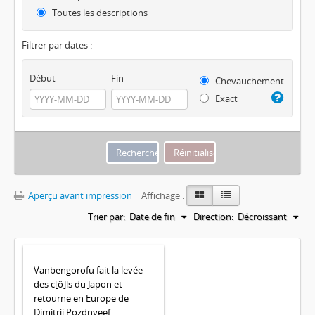
Toutes les descriptions
Filtrer par dates :
Début
Fin
Chevauchement
Exact
Aperçu avant impression
Affichage :
Trier par:
Date de fin
Direction:
Décroissant
Vanbengorofu fait la levée
des c[ô]ls du Japon et
retourne en Europe de
Dimitrii Pozdnyeef