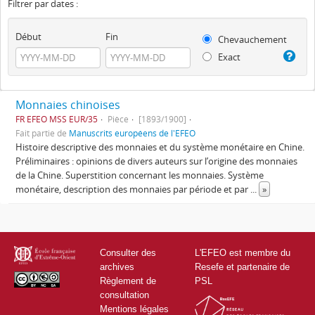
Filtrer par dates :
Début
Fin
Chevauchement
Exact
Monnaies chinoises
FR EFEO MSS EUR/35
Pièce
[1893/1900]
Fait partie de
Manuscrits européens de l'EFEO
Histoire descriptive des monnaies et du système monétaire en Chine.
Préliminaires : opinions de divers auteurs sur l’origine des monnaies
de la Chine. Superstition concernant les monnaies. Système
monétaire, description des monnaies par période et par
...
»
Consulter des
L'EFEO est membre du
archives
Resefe et partenaire de
Règlement de
PSL
consultation
Mentions légales