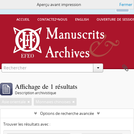
Aperçu avant impression
Fermer
Ce site utilise des cookies
More Info.
Ok
accueil
contactez-nous
english
ouverture de sessio
Affichage de 1 résultats
Description archivistique
Asie orientale
Monnaies chinoises
Options de recherche avancée
Trouver les résultats avec :