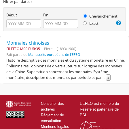
Filtrer par dates :
Début
Fin
Chevauchement
Exact
Monnaies chinoises
FR EFEO MSS EUR/35
Pièce
[1893/1900]
Fait partie de
Manuscrits européens de l'EFEO
Histoire descriptive des monnaies et du système monétaire en Chine.
Préliminaires : opinions de divers auteurs sur l’origine des monnaies
de la Chine. Superstition concernant les monnaies. Système
monétaire, description des monnaies par période et par
...
»
Consulter des
L'EFEO est membre du
archives
Resefe et partenaire de
Règlement de
PSL
consultation
Mentions légales