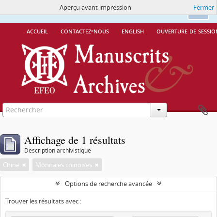
Aperçu avant impression
Fermer
Ce site utilise des cookies
More Info.
Ok
accueil
contactez-nous
english
ouverture de sessio
Affichage de 1 résultats
Description archivistique
Chine
Monnaies chinoises
Options de recherche avancée
Trouver les résultats avec :