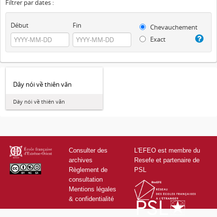
Filtrer par dates :
Début
Fin
Chevauchement
Exact
Dây nói về thiên văn
Dây nói về thiên văn
Consulter des
L'EFEO est membre du
archives
Resefe et partenaire de
Règlement de
PSL
consultation
Mentions légales
& confidentialité