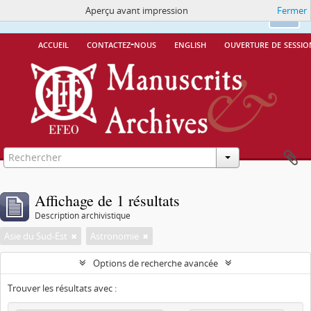
Aperçu avant impression
Fermer
Ce site utilise des cookies
More Info.
Ok
accueil
contactez-nous
english
ouverture de sessio
Affichage de 1 résultats
Description archivistique
Asie du Sud-Est
Astronomie
Options de recherche avancée
Trouver les résultats avec :