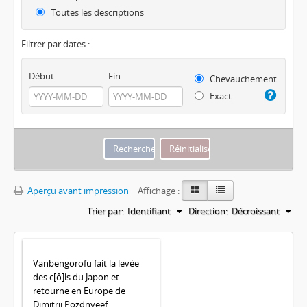
Toutes les descriptions
Filtrer par dates :
Début
Fin
Chevauchement
Exact
Aperçu avant impression
Affichage :
Trier par:
Identifiant
Direction:
Décroissant
Vanbengorofu fait la levée
des c[ô]ls du Japon et
retourne en Europe de
Dimitrii Pozdnyeef