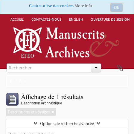
Ce site utilise des cookies
More Info.
Ok
accueil
contactez-nous
english
ouverture de session
Filtres
Affichage de 1 résultats
Description archivistique
Descriptions et voyages
Options de recherche avancée