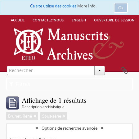
Ce site utilise des cookies
More Info.
Ok
accueil
contactez-nous
english
ouverture de session
Filtres
Affichage de 1 résultats
Description archivistique
Brunet, René
Sous-série
Options de recherche avancée