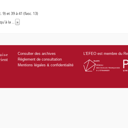
 9) et 39 à 41 (fasc. 13)
squ'à la
...
»
Consulter des archives
L'EFEO est membre du Res
Règlement de consultation
Mentions légales & confidentialité