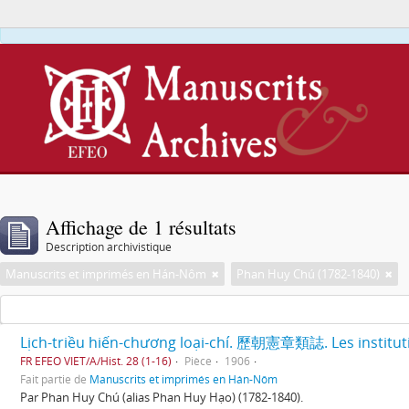
Affichage de 1 résultats
Description archivistique
Manuscrits et imprimés en Hán-Nôm
Phan Huy Chú (1782-1840)
Lịch-triều hiến-chương loại-chí. 歷朝憲章類誌. Les institutio
FR EFEO VIET/A/Hist. 28 (1-16)
Pièce
1906
Fait partie de
Manuscrits et imprimés en Hán-Nôm
Par Phan Huy Chú (alias Phan Huy Hạo) (1782-1840).