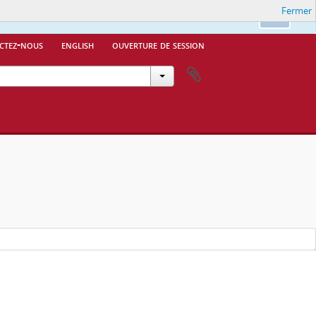
Fermer
Ok
ctez-nous
english
ouverture de session