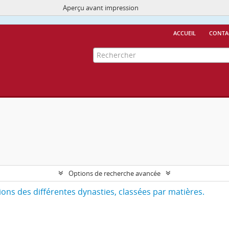
Aperçu avant impression
Ce site utilise des cookies
More Info.
accueil
conta
Options de recherche avancée
ns des différentes dynasties, classées par matières.