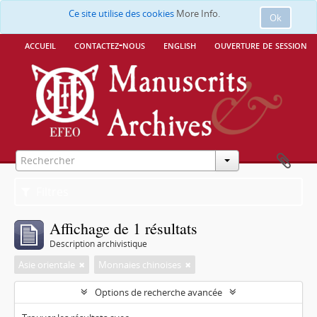
Ce site utilise des cookies
More Info.
Ok
accueil
contactez-nous
english
ouverture de session
Filtres
Affichage de 1 résultats
Description archivistique
Asie orientale
Monnaies chinoises
Options de recherche avancée