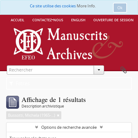
Ce site utilise des cookies
More Info.
Ok
accueil
contactez-nous
english
ouverture de session
Filtres
Affichage de 1 résultats
Description archivistique
Bussotti, Michela (1965-...)
Options de recherche avancée