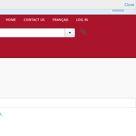
Close
nfo.
Ok
home
contact us
français
log in
h.