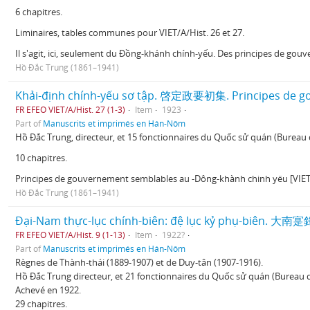
6 chapitres.
Liminaires, tables communes pour VIET/A/Hist. 26 et 27.
Il s'agit, ici, seulement du Đồng-khánh chính-yếu. Des principes de go
Hồ Đắc Trung (1861–1941)
Khải-định chính-yếu sơ tập. 啓定政要初集. Principes de go
FR EFEO VIET/A/Hist. 27 (1-3)
Item
1923
Part of
Manuscrits et imprimés en Hán-Nôm
Hồ Đắc Trung, directeur, et 15 fonctionnaires du Quốc sử quán (Bureau 
10 chapitres.
Principes de gouvernement semblables au -Dông-khành chinh yëu [VIET/A/His
Hồ Đắc Trung (1861–1941)
Đại-Nam thực-lục chính-biên: đệ lục kỷ phụ-biên. 大南
FR EFEO VIET/A/Hist. 9 (1-13)
Item
1922?
Part of
Manuscrits et imprimés en Hán-Nôm
Règnes de Thành-thái (1889-1907) et de Duy-tân (1907-1916).
Hồ Đắc Trung directeur, et 21 fonctionnaires du Quốc sử quán (Bureau d
Achevé en 1922.
29 chapitres.