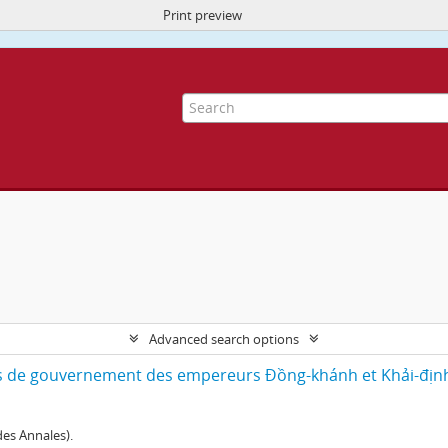
Print preview
ite uses cookies to enhance your ability to browse and load content.
More I
Advanced search options
de gouvernement des empereurs Đồng-khánh et Khải-địn
es Annales).