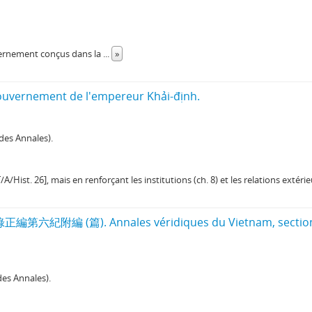
uvernement conçus dans la
...
»
uvernement de l'empereur Khải-định.
des Annales).
t. 26], mais en renforçant les institutions (ch. 8) et les relations extérieu
寔錄正編第六紀附編 (篇). Annales véridiques du Vietnam, sections
es Annales).