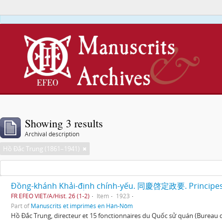
This webs
Showing 3 results
Archival description
Hồ Đắc Trung (1861–1941)
Đồng-khánh Khải-định chính-yếu. 同慶啓定政要. Principes 
FR EFEO VIET/A/Hist. 26 (1-2)
Item
1923
Part of
Manuscrits et imprimés en Hán-Nôm
Hồ Đắc Trung, directeur et 15 fonctionnaires du Quốc sử quán (Bureau d