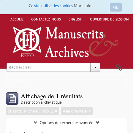
Ce site utilise des cookies
More Info.
Ok
accueil
contactez-nous
english
ouverture de session
Filtres
Affichage de 1 résultats
Description archivistique
Bussotti, Michela (1965-...)
Asie orientale
Options de recherche avancée