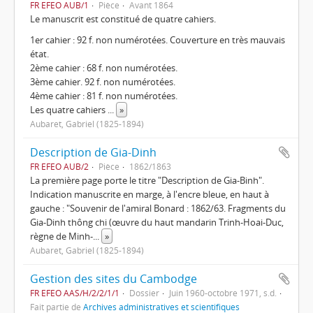
FR EFEO AUB/1
Pièce
Avant 1864
Le manuscrit est constitué de quatre cahiers.
1er cahier : 92 f. non numérotées. Couverture en très mauvais
état.
2ème cahier : 68 f. non numérotées.
3ème cahier. 92 f. non numérotées.
4ème cahier : 81 f. non numérotées.
Les quatre cahiers
...
»
Aubaret, Gabriel (1825-1894)
Description de Gia-Dinh
FR EFEO AUB/2
Pièce
1862/1863
La première page porte le titre "Description de Gia-Binh".
Indication manuscrite en marge, à l'encre bleue, en haut à
gauche : "Souvenir de l'amiral Bonard : 1862/63. Fragments du
Gia-Dinh thông chi (œuvre du haut mandarin Trinh-Hoai-Duc,
règne de Minh-
...
»
Aubaret, Gabriel (1825-1894)
Gestion des sites du Cambodge
FR EFEO AAS/H/2/2/1/1
Dossier
Juin 1960-octobre 1971, s.d.
Fait partie de
Archives administratives et scientifiques