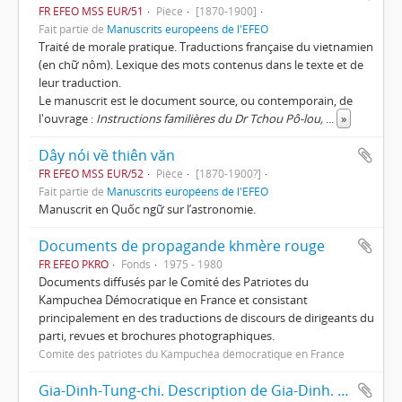
FR EFEO MSS EUR/51
Pièce
[1870-1900]
Fait partie de
Manuscrits européens de l'EFEO
Traité de morale pratique. Traductions française du vietnamien
(en chữ nôm). Lexique des mots contenus dans le texte et de
leur traduction.
Le manuscrit est le document source, ou contemporain, de
l'ouvrage :
Instructions familières du Dr Tchou Pô-lou,
...
»
Dây nói về thiên văn
FR EFEO MSS EUR/52
Pièce
[1870-1900?]
Fait partie de
Manuscrits européens de l'EFEO
Manuscrit en Quốc ngữ sur l’astronomie.
Documents de propagande khmère rouge
FR EFEO PKRO
Fonds
1975 - 1980
Documents diffusés par le Comité des Patriotes du
Kampuchea Démocratique en France et consistant
principalement en des traductions de discours de dirigeants du
parti, revues et brochures photographiques.
Comité des patriotes du Kampuchéa démocratique en France
Gia-Dinh-Tung-chi. Description de Gia-Dinh. Basse-Cochinchine.