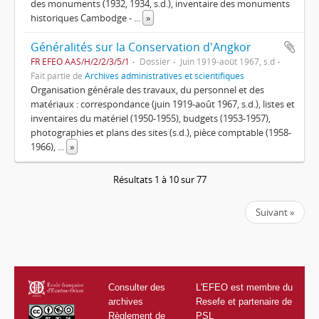
des monuments (1932, 1934, s.d.), inventaire des monuments
historiques Cambodge -
...
»
Généralités sur la Conservation d'Angkor
FR EFEO AAS/H/2/2/3/5/1
Dossier
Juin 1919-août 1967, s.d
Fait partie de
Archives administratives et scientifiques
Organisation générale des travaux, du personnel et des
matériaux : correspondance (juin 1919-août 1967, s.d.), listes et
inventaires du matériel (1950-1955), budgets (1953-1957),
photographies et plans des sites (s.d.), pièce comptable (1958-
1966),
...
»
Résultats 1 à 10 sur 77
Suivant »
Consulter des
L'EFEO est membre du
archives
Resefe et partenaire de
Règlement de
PSL