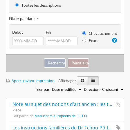
Toutes les descriptions
Filtrer par dates :
Début
Fin
Chevauchement
Exact
Aperçu avant impression
Affichage :
Trier par:
Date modifiée
Direction:
Croissant
Note au sujet des notions d'art ancien : les temples d'Angkor comparés aux autres monuments de l'antiquité par Jean Commaille, Conservateur du groupe d'Angkor
Pièce
Fait partie de
Manuscrits européens de l'EFEO
Les instructions familières de Dr Tchou-Pô-lou, traduit par Gustave Dumoutier