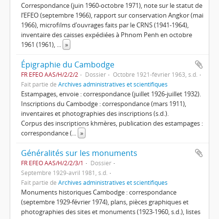
Correspondance (juin 1960-octobre 1971), note sur le statut de
l’EFEO (septembre 1966), rapport sur conservation Angkor (mai
1966), microfilms d’ouvrages faits par le CRNS (1941-1964),
inventaire des caisses expédiées à Phnom Penh en octobre
1961 (1961),
...
»
Épigraphie du Cambodge
FR EFEO AAS/H/2/2/2
Dossier
Octobre 1921-février 1963, s.d.
Fait partie de
Archives administratives et scientifiques
Estampages, envoie : correspondance (juillet 1926-juillet 1932).
Inscriptions du Cambodge : correspondance (mars 1911),
inventaires et photographies des inscriptions (s.d.).
Corpus des inscriptions khmères, publication des estampages :
correspondance (
...
»
Généralités sur les monuments
FR EFEO AAS/H/2/2/3/1
Dossier
Septembre 1929-avril 1981, s.d.
Fait partie de
Archives administratives et scientifiques
Monuments historiques Cambodge : correspondance
(septembre 1929-février 1974), plans, pièces graphiques et
photographies des sites et monuments (1923-1960, s.d.), listes