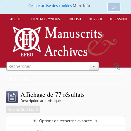
Ce site utilise des cookies
More Info.
Ok
accueil
contactez-nous
english
ouverture de session
Filtres
Affichage de 77 résultats
Description archivistique
Asie du Sud-Est
Options de recherche avancée