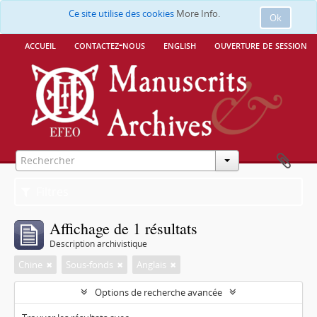
Ce site utilise des cookies
More Info.
Ok
accueil
contactez-nous
english
ouverture de session
Filtres
Affichage de 1 résultats
Description archivistique
Chine
Sous-fonds
Anglais
Options de recherche avancée