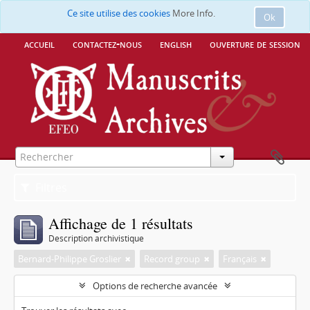
Ce site utilise des cookies
More Info.
Ok
accueil
contactez-nous
english
ouverture de session
Filtres
Affichage de 1 résultats
Description archivistique
Bernard-Philippe Groslier
Record group
Français
Options de recherche avancée