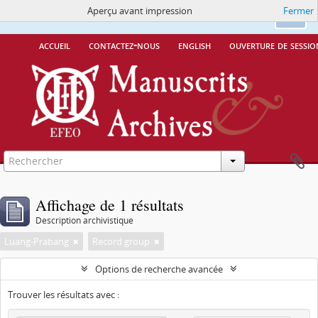
Aperçu avant impression
Fermer
Ce site utilise des cookies
More Info.
Ok
accueil
contactez-nous
english
ouverture de sessio
Affichage de 1 résultats
Description archivistique
Luang-Prabang
Record group
Options de recherche avancée
Trouver les résultats avec :