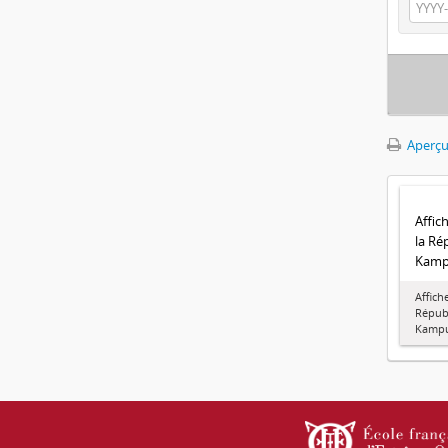
Aperçu
Affic
la Ré
Kamp
Affich
Répub
Kamp