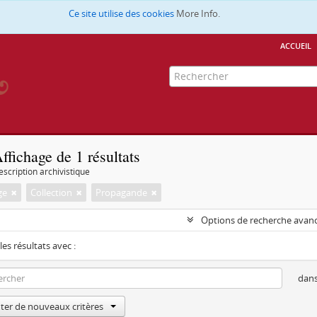
Ce site utilise des cookies
More Info.
accueil
ffichage de 1 résultats
escription archivistique
ge
Collection
Propagande
Options de recherche avan
les résultats avec :
dan
ter de nouveaux critères