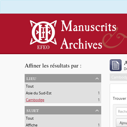
A
Affiner les résultats par :
D
lieu
Cambod
Tout
Asie du Sud-Est
1
Trouver 
Cambodge
1
sujet
Tout
Ajou
Affiche
1