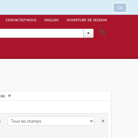
Ok
contactez-nous
english
ouverture de session
cée
s