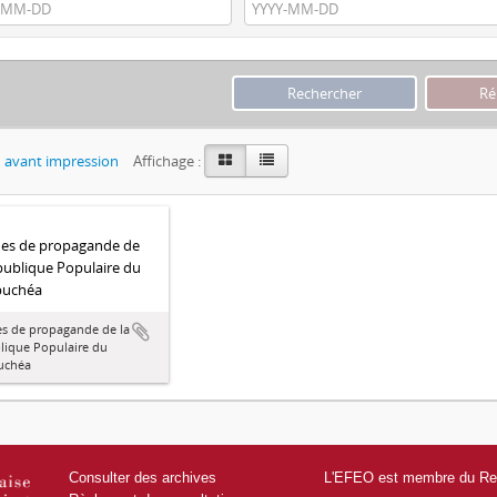
 avant impression
Affichage :
hes de propagande de
publique Populaire du
uchéa
es de propagande de la
lique Populaire du
uchéa
Consulter des archives
L'EFEO est membre du Res