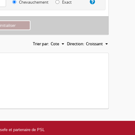
Chevauchement
Exact
Trier par:
Cote
Direction:
Croissant
efe et partenaire de PSL