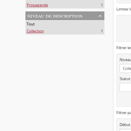
Propagande
1
Limiter l
niveau de description
Tout
Collection
1
Filtrer l
Niveau
Statut
Filtrer p
Début