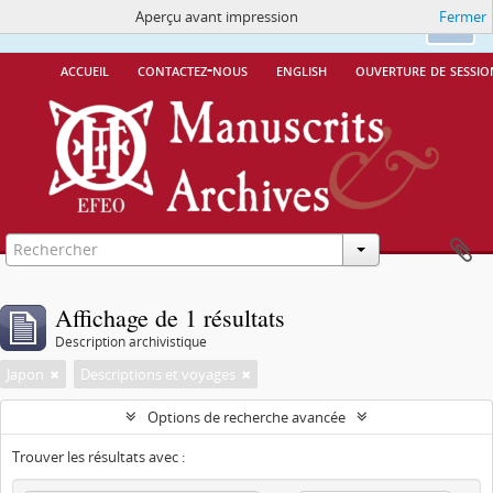
Aperçu avant impression
Fermer
Ce site utilise des cookies
More Info.
Ok
accueil
contactez-nous
english
ouverture de sessio
Affichage de 1 résultats
Description archivistique
Japon
Descriptions et voyages
Options de recherche avancée
Trouver les résultats avec :