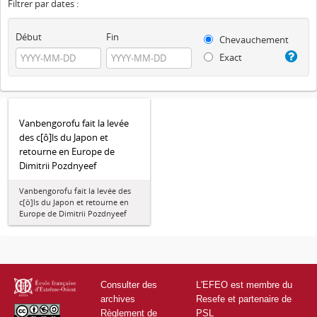
Filtrer par dates :
Début
Fin
Chevauchement
Exact
Vanbengorofu fait la levée
des c[ô]ls du Japon et
retourne en Europe de
Dimitrii Pozdnyeef
Vanbengorofu fait la levée des
c[ô]ls du Japon et retourne en
Europe de Dimitrii Pozdnyeef
Consulter des
L'EFEO est membre du
archives
Resefe et partenaire de
Règlement de
PSL