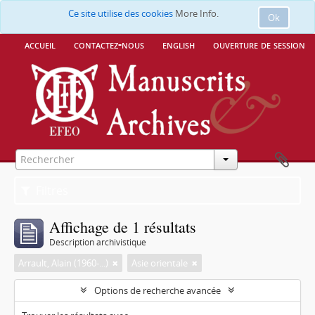
Ce site utilise des cookies
More Info.
Ok
accueil
contactez-nous
english
ouverture de session
Filtres
Affichage de 1 résultats
Description archivistique
Arrault, Alain (1960-...)
Asie orientale
Options de recherche avancée