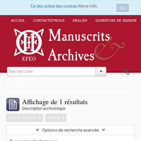
Ce site utilise des cookies
More Info.
Ok
accueil
contactez-nous
english
ouverture de session
Filtres
Affichage de 1 résultats
Description archivistique
Asie du Sud-Est
Affiche
Options de recherche avancée