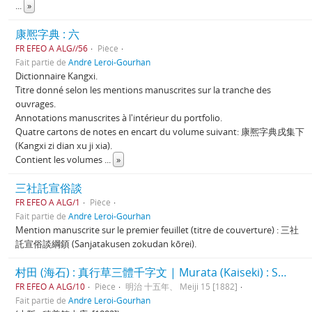
...
»
康熈字典 : 六
FR EFEO A ALG//56
Pièce
Fait partie de
André Leroi-Gourhan
Dictionnaire Kangxi.
Titre donné selon les mentions manuscrites sur la tranche des
ouvrages.
Annotations manuscrites à l'intérieur du portfolio.
Quatre cartons de notes en encart du volume suivant: 康熈字典戌集下
(Kangxi zi dian xu ji xia).
Contient les volumes
...
»
三社託宣俗談
FR EFEO A ALG/1
Pièce
Fait partie de
André Leroi-Gourhan
Mention manuscrite sur le premier feuillet (titre de couverture) : 三社
託宣俗談綱顉 (Sanjatakusen zokudan kōrei).
村田 (海石) : 真行草三體千字文 | Murata (Kaiseki) : Sangyōsō Santai Senjimon
FR EFEO A ALG/10
Pièce
明治 十五年、 Meiji 15 [1882]
Fait partie de
André Leroi-Gourhan