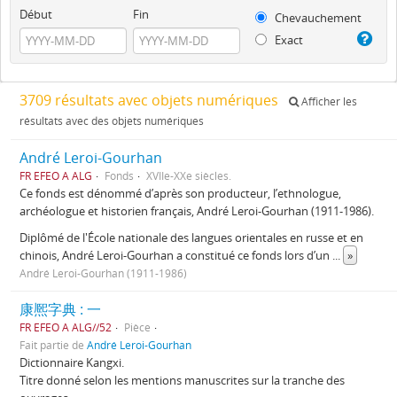
Début
Fin
Chevauchement
Exact
3709 résultats avec objets numériques
Afficher les
résultats avec des objets numériques
André Leroi-Gourhan
FR EFEO A ALG
Fonds
XVIIe-XXe siècles.
Ce fonds est dénommé d’après son producteur, l’ethnologue,
archéologue et historien français, André Leroi-Gourhan (1911-1986).
Diplômé de l'École nationale des langues orientales en russe et en
chinois, André Leroi-Gourhan a constitué ce fonds lors d’un
...
»
André Leroi-Gourhan (1911-1986)
康熈字典 : 一
FR EFEO A ALG//52
Pièce
Fait partie de
André Leroi-Gourhan
Dictionnaire Kangxi.
Titre donné selon les mentions manuscrites sur la tranche des