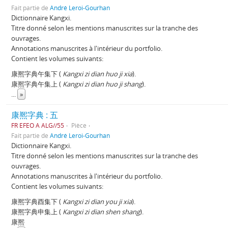
Fait partie de
André Leroi-Gourhan
Dictionnaire Kangxi.
Titre donné selon les mentions manuscrites sur la tranche des
ouvrages.
Annotations manuscrites à l'intérieur du portfolio.
Contient les volumes suivants:
康熈字典午集下 (
Kangxi zi dian huo ji xia
).
康熈字典午集上 (
Kangxi zi dian huo ji shang
).
...
»
康熈字典 : 五
FR EFEO A ALG//55
Pièce
Fait partie de
André Leroi-Gourhan
Dictionnaire Kangxi.
Titre donné selon les mentions manuscrites sur la tranche des
ouvrages.
Annotations manuscrites à l'intérieur du portfolio.
Contient les volumes suivants:
康熈字典酉集下 (
Kangxi zi dian you ji xia
).
康熈字典申集上 (
Kangxi zi dian shen shang
).
康熈