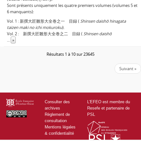
Sont présents uniquement les quatre premiers volumes (volumes 5 et
6 manquants):
Vol. 1 : 新撰大匠雛形大全巻之一 目録 (
Shinsen daishō hinagata
taizen maki no ichi mokuroku
).
Vol. 2 : 新撰大匠雛形大全巻之二 目録 (
Shinsen daishō
...
»
Résultats 1 à 10 sur 23645
Suivant »
Consulter des
L'EFEO est membre du
archives
Resefe et partenaire de
Règlement de
PSL
consultation
Mentions légales
& confidentialité