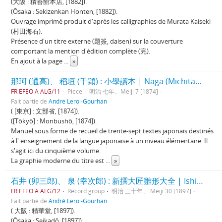
(大阪 : 積善館本店, [1882]).
(Ōsaka : Sekizenkan Honten, [1882]).
Ouvrage imprimé produit d'après les calligraphies de Murata Kaiseki
(村田海石).
Présence d'un titre externe (題簽, daisen) sur la couverture
comportant la mention d'édition complète (完).
En ajout à la page
...
»
那珂 (通高)、 稻垣 (千穎) : 小學讀本 | Naga (Michitaka), Inagaki (Chikai) : Shōgaku tokuhon
FR EFEO A ALG/11
Pièce
明治 七年、Meiji 7 [1874]
Fait partie de
André Leroi-Gourhan
( [東京] : 文部省, [1874]).
([Tōkyō] : Monbushō, [1874]).
Manuel sous forme de recueil de trente-sept textes japonais destinés
à l' enseignement de la langue japonaise à un niveau élémentaire. Il
s'agit ici du cinquième volume.
La graphie moderne du titre est
...
»
石井 (卯三郎)、 泉 (幸次郎) : 新撰大匠雛形大全 | Ishii (Usaburō), Izumi (Kōjirō):
FR EFEO A ALG/12
Record group
明治 三十年、 Meiji 30 [1897]
Fait partie de
André Leroi-Gourhan
( 大阪 : 精華堂, [1897]).
(Ōsaka : Seikadō, [1897]).