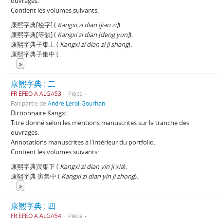
ouvrages.
Contient les volumes suivants:
康熈字典[檢字] (
Kangxi zi dian [jian zi]
).
康熈字典[等韻] (
Kangxi zi dian [deng yun]
).
康熈字典子集上 (
Kangxi zi dian zi ji shang
).
康熈字典子集中 (
...
»
康熈字典 : 二
FR EFEO A ALG//53
Pièce
Fait partie de
André Leroi-Gourhan
Dictionnaire Kangxi.
Titre donné selon les mentions manuscrites sur la tranche des
ouvrages.
Annotations manuscrites à l'intérieur du portfolio.
Contient les volumes suivants:
康熈字典寅集下 (
Kangxi zi dian yin ji xia
).
康熈字典 寅集中 (
Kangxi zi dian yin ji zhong
).
...
»
康熈字典 : 四
FR EFEO A ALG//54
Pièce